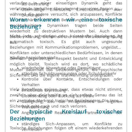
verlaufen. In einer einseitigen Dynamik geht das
als Bestrafung
verletzende Verhalten überwiegend von einer Person aus,
Übermäßige Eifersucht, Einschüchterung oder
während die andere versucht, sich anzupassen, Konflikte
Drohungen
Woran erkennen wir eine toxische
zu entschärfen und die Beziehung zu stabilisieren. In
wechselseitigen Dynamiken tragen beide Seiten
Beziehung?
wiederholt zu destruktiven Mustern bei. Auch dann
Nicht jede schwierige oder krisenhafte Beziehung ist
bleiben Klärung, Sicherheit und echte Veränderung häufig
automatisch toxisch. Es gibt auch ungesunde
aus.
Beziehungen mit Kommunikationsproblemen, ungelösten
Konflikten oder unterschiedlichen Bedürfnissen, in denen
Häufige Anzeichen sind:
dennoch gegenseitiger Respekt besteht und Entwicklung
möglich bleibt. Toxisch wird es dort, wo schädliche
wiederholte Abwertung oder Demütigung
Muster dauerhaft das Selbstwertgefühl, die psychische
ständige Schuldzuweisungen oder Schuldumkehr
Sicherheit und die eigene Wahrnehmung untergraben.
Kontrolle über Kontakte, Entscheidungen oder
Verhalten
Viele Betroffene spüren zwar, dass etwas nicht stimmt,
emotionale Erpressung
zweifeln aber gleichzeitig an sich selbst. Genau das ist
Liebesentzug oder Rückzug als Strafe
ein zentrales Merkmal toxischer Beziehungen: Die innere
Gaslighting, also das Infragestellen der eigenen
Sicherheit geht nach und nach verloren.
Wahrnehmung
Der typische Kreislauf toxischer
Angst vor der Reaktion des Partners oder der
Beziehungen
Partnerin
ständiges Sich-Anpassen, um Konflikte zu
Toxische Beziehungen folgen oft einem wiederkehrenden
vermeiden