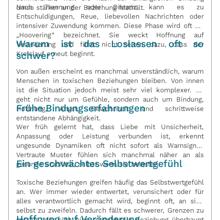
Nach Trennung oder Distanz kann es zu
umso stärker an der Beziehung festhält.
Entschuldigungen, Reue, liebevollen Nachrichten oder
intensiver Zuwendung kommen. Diese Phase wird oft als
„Hoovering“ bezeichnet. Sie weckt Hoffnung auf
Warum ist das Loslassen oft so
Veränderung und führt nicht selten dazu, dass der
Kreislauf erneut beginnt.
schwer?
Von außen erscheint es manchmal unverständlich, warum
Menschen in toxischen Beziehungen bleiben. Von innen
ist die Situation jedoch meist sehr viel komplexer. Es
geht nicht nur um Gefühle, sondern auch um Bindung,
Frühe Bindungserfahrungen
Hoffnung, Angst, Gewohnheit und schrittweise
entstandene Abhängigkeit.
Wer früh gelernt hat, dass Liebe mit Unsicherheit,
Anpassung oder Leistung verbunden ist, erkennt
ungesunde Dynamiken oft nicht sofort als Warnsignal.
Vertraute Muster fühlen sich manchmal näher an als
Ein geschwächtes Selbstwertgefühl
gesunde Stabilität, selbst wenn sie belasten.
Toxische Beziehungen greifen häufig das Selbstwertgefühl
an. Wer immer wieder entwertet, verunsichert oder für
alles verantwortlich gemacht wird, beginnt oft, an sich
selbst zu zweifeln. Dadurch fällt es schwerer, Grenzen zu
Hoffnung auf Veränderung
setzen oder sich eine respektvolle Beziehung überhaupt