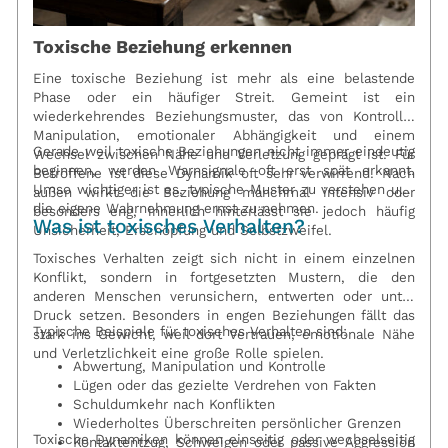
Toxische Beziehung erkennen
Eine toxische Beziehung ist mehr als eine belastende
Phase oder ein häufiger Streit. Gemeint ist ein
wiederkehrendes Beziehungsmuster, das von Kontrolle,
Manipulation, emotionaler Abhängigkeit und einem
Gerade weil toxische Beziehungen nicht immer eindeutig
Wechsel zwischen Nähe und Verletzung geprägt ist. Für
beginnen, werden Warnsignale oft erst spät erkannt.
Betroffene ist diese Dynamik oft sehr verwirrend. Nach
Umso wichtiger ist es, typische Muster zu verstehen und
außen wirkt die Beziehung manchmal intensiv oder
die eigene Wahrnehmung ernst zu nehmen.
besonders eng, innerlich hinterlässt sie jedoch häufig
Was ist toxisches Verhalten?
Unsicherheit, Erschöpfung und Selbstzweifel.
Toxisches Verhalten zeigt sich nicht in einem einzelnen
Konflikt, sondern in fortgesetzten Mustern, die den
anderen Menschen verunsichern, entwerten oder unter
Druck setzen. Besonders in engen Beziehungen fällt das
Typische Beispiele für toxisches Verhalten sind:
stark ins Gewicht, weil dort Vertrauen, emotionale Nähe
und Verletzlichkeit eine große Rolle spielen.
Abwertung, Manipulation und Kontrolle
Lügen oder das gezielte Verdrehen von Fakten
Schuldumkehr nach Konflikten
Wiederholtes Überschreiten persönlicher Grenzen
Toxische Dynamiken können einseitig oder wechselseitig
Kontaktentzug, Schweigen oder passive Aggression