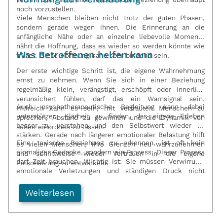
noch vorzustellen.
Viele Menschen bleiben nicht trotz der guten Phasen,
sondern gerade wegen ihnen. Die Erinnerung an die
anfängliche Nähe oder an einzelne liebevolle Momente
nährt die Hoffnung, dass es wieder so werden könnte wie
Was Betroffenen helfen kann
früher. Diese Hoffnung kann sehr bindend sein.
Der erste wichtige Schritt ist, die eigene Wahrnehmung
ernst zu nehmen. Wenn Sie sich in einer Beziehung
regelmäßig klein, verängstigt, erschöpft oder innerlich
verunsichert fühlen, darf das ein Warnsignal sein.
Auch psychotherapeutische Begleitung kann dabei
Hilfreich kann es sein, mit vertrauten Menschen zu
unterstützen, Klarheit zu finden, das eigene Erleben
sprechen, Abstand zu gewinnen und die Dynamik von
besser zu verstehen und den Selbstwert wieder zu
außen einordnen zu lassen.
stärken. Gerade nach längerer emotionaler Belastung hilft
Eine toxische Beziehung zu erkennen, ist oft kein
es vielen Menschen, ihre Grenzen neu wahrzunehmen
einmaliger Gedanke, sondern ein Prozess. Dieser Prozess
und schrittweise wieder Vertrauen in die eigene
darf Zeit brauchen. Wichtig ist: Sie müssen Verwirrung,
Einschätzung zu entwickeln.
emotionale Verletzungen und ständigen Druck nicht
einfach hinnehmen. Eine Beziehung sollte nicht dauerhaft
Angst, Selbstzweifel und innere Unsicherheit erzeugen.
Weiterlesen