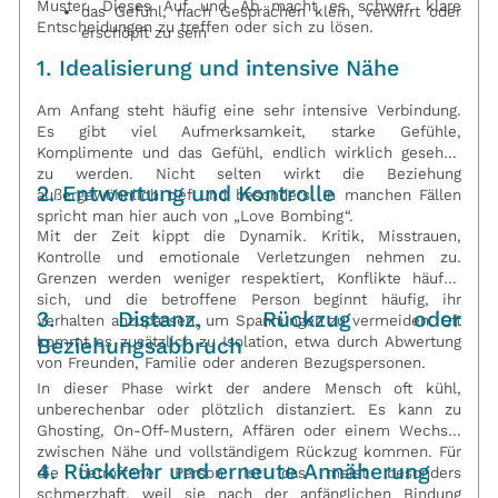
Muster. Dieses Auf und Ab macht es schwer, klare
das Gefühl, nach Gesprächen klein, verwirrt oder
Entscheidungen zu treffen oder sich zu lösen.
erschöpft zu sein
1. Idealisierung und intensive Nähe
Am Anfang steht häufig eine sehr intensive Verbindung.
Es gibt viel Aufmerksamkeit, starke Gefühle,
Komplimente und das Gefühl, endlich wirklich gesehen
zu werden. Nicht selten wirkt die Beziehung
2. Entwertung und Kontrolle
außergewöhnlich tief und besonders. In manchen Fällen
spricht man hier auch von „Love Bombing“.
Mit der Zeit kippt die Dynamik. Kritik, Misstrauen,
Kontrolle und emotionale Verletzungen nehmen zu.
Grenzen werden weniger respektiert, Konflikte häufen
sich, und die betroffene Person beginnt häufig, ihr
3. Distanz, Rückzug oder
Verhalten anzupassen, um Spannungen zu vermeiden. Oft
kommt es zusätzlich zu Isolation, etwa durch Abwertung
Beziehungsabbruch
von Freunden, Familie oder anderen Bezugspersonen.
In dieser Phase wirkt der andere Mensch oft kühl,
unberechenbar oder plötzlich distanziert. Es kann zu
Ghosting, On-Off-Mustern, Affären oder einem Wechsel
zwischen Nähe und vollständigem Rückzug kommen. Für
4. Rückkehr und erneute Annäherung
die betroffene Person ist das meist besonders
schmerzhaft, weil sie nach der anfänglichen Bindung