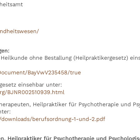
heitsamt
undheitswesen/
gen:
eilkunde ohne Bestallung (Heilpraktikergesetz) ein
/Document/BayVwV235458/true
esetz einsehbar unter:
lprg/BJNR002510939.html
erapeuten, Heilpraktiker für Psychotherapie und Psy
ter:
p/downloads/berufsordnung-1-und-2.pdf
n, Heilpraktiker für Psychotherapie und Psychologisc