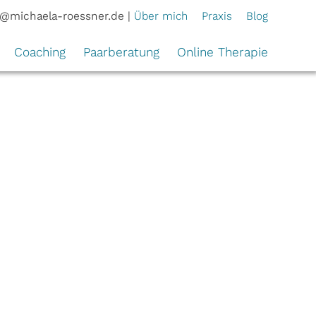
Über mich
Praxis
Blog
s@michaela-roessner.de
|
Coaching
Paarberatung
Online Therapie
ypnose
Coaching
ung mit Hypnose
Ernährungsberatung
(REVT)
ut