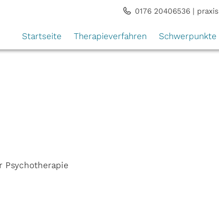
0176 20406536
|
praxi
Startseite
Therapieverfahren
Schwerpunkte
Gesprächstherapie
Abnehmen / H
Hypnosetherapie
Rauchentwöhn
Rational-Emotive Verahltenstherapie 
Angst
Depressionen
Stress / Burno
Zwänge
er Psychotherapie