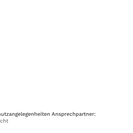
:
hutzangelegenheiten Ansprechpartner:
icht